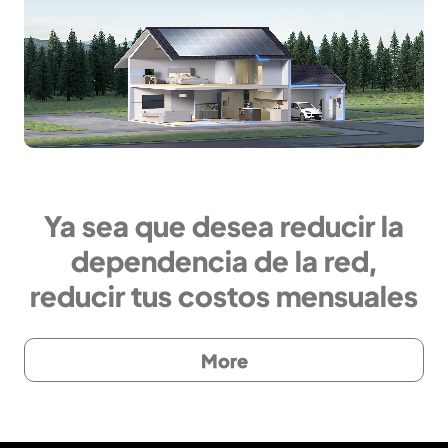
Ya sea que desea reducir la
dependencia de la red,
reducir tus costos mensuales
de energía o almacenar
energía para sobrevivir a los
More
apagones, BLUETTI ofrece
una amplia gama de