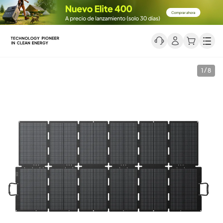
Men
1 / 8