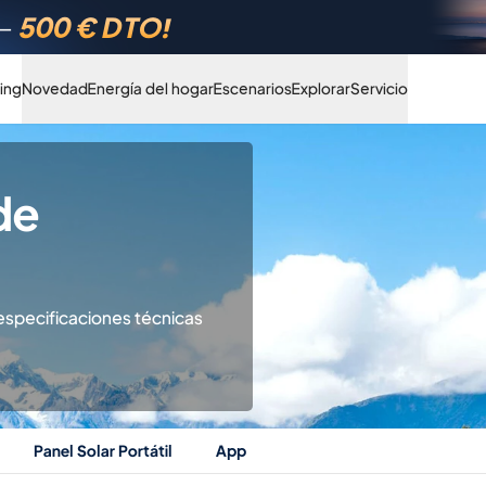
Hasta 42% DTO.
ing
Novedad
Energía del hogar
Escenarios
Explorar
Servicio
de
especificaciones técnicas
Panel Solar Portátil
App