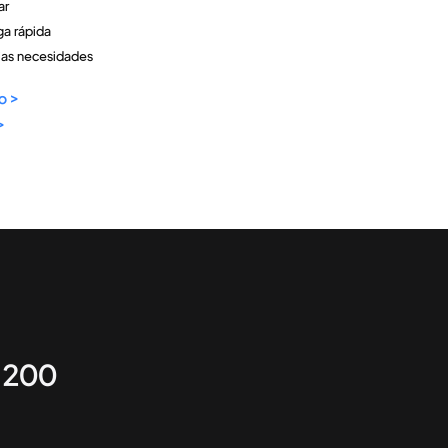
ar
ga rápida
arias necesidades
o >
>
e 200