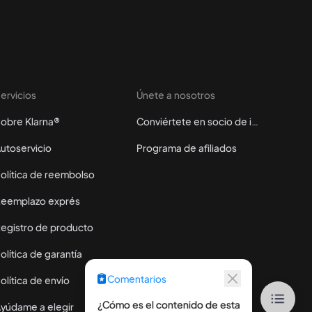
ervicios
Únete a nosotros
obre Klarna®
Conviértete en socio de instalación
utoservicio
Programa de afiliados
olítica de reembolso
eemplazo exprés
egistro de producto
olítica de garantía
Comentarios
olítica de envío
*
¿Cómo es el contenido de esta
¿Cómo
yúdame a elegir