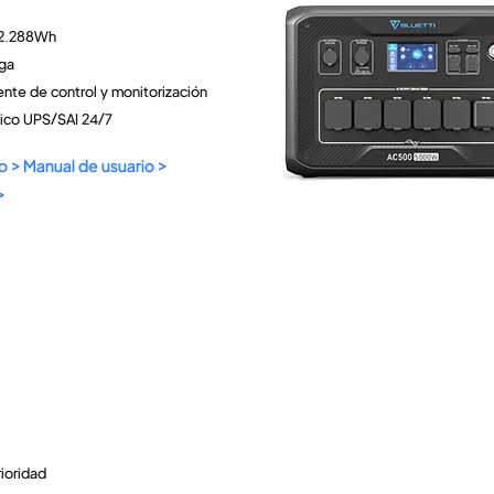
 12.288Wh
rga
gente de control y monitorización
ico UPS/SAI 24/7
o >
Manual de usuario >
>
rioridad