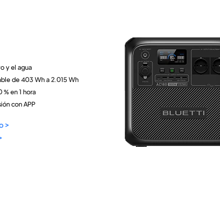
vo y el agua
able de 403 Wh a 2.015 Wh
0 % en 1 hora
isión con APP
o >
>