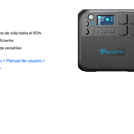
os de vida hasta el 80%
ficiente
da versátiles
o >
Manual de usuario >
>