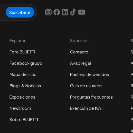
Suscríbete
Explorar
Soportes
S
cuento
Foro BLUETTI
Contacto
S
Facebook grupo
Aviso legal
A
Mapa del sitio
Rastreo de pedidos
P
Blogs & Noticias
Guía de usuarios
R
Exposiciones
Preguntas frecuentes
R
Newsroom
Exención de IVA
P
Sobre BLUETTI
P
A