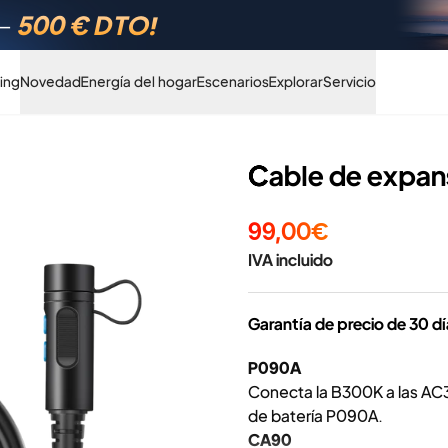
Hasta 42% DTO.
ing
Novedad
Energía del hogar
Escenarios
Explorar
Servicio
Cable de expans
99,00€
IVA incluido
Garantía de precio de 30 d
P090A
Conecta la B300K a las A
de batería P090A.
CA90