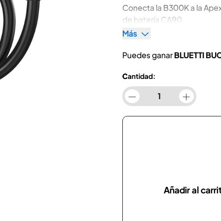
Conecta la B300K a la Ape
de batería CA90.
Más
Puedes ganar
BLUETTI BU
Cantidad:
Añadir al carri