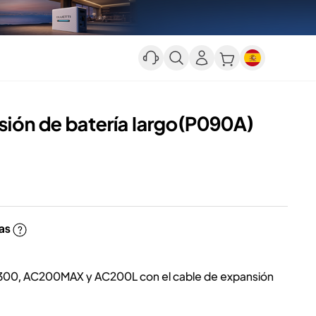
ión de batería largo(P090A)
ías
C300, AC200MAX y AC200L con el cable de expansión