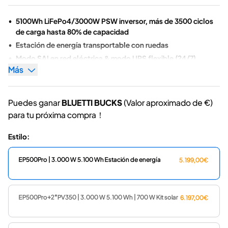
5100Wh LiFePo4/3000W PSW inversor, más de 3500 ciclos
de carga hasta 80% de capacidad
Estación de energía transportable con ruedas
Modo SAI en red eléctrica & modo UPS flexible (24/7)
Más
Almacenamiento de energía sin red eléctrica
Se pueden cargar varios dispositivos simultáneamente
Manera de recarga flexible para mantener el EP500Pro
Puedes ganar
BLUETTI BUCKS
(Valor aproximado de
€)
siempre encendido
para tu próxima compra！
App control remoto
Pantalla táctil inteligente
Estilo:
Haz clic aquí para saber más información >>
EP500Pro | 3.000 W 5.100 Wh Estación de energía
5.199,00€
EP500Pro+2*PV350 | 3.000 W 5.100 Wh | 700 W Kit solar
6.197,00€