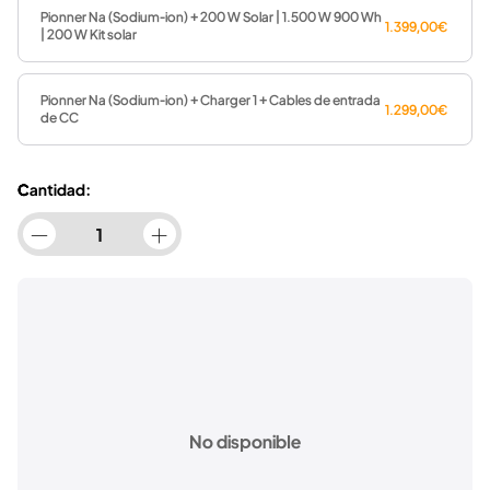
Pionner Na (Sodium-ion) + 200 W Solar | 1.500 W 900 Wh
pérdida en modo de espera significa que estará
1.399,00€
| 200 W Kit solar
lista para usar incluso después de meses sin
actividad.
Pionner Na (Sodium-ion) + Charger 1 + Cables de entrada
1.299,00€
de CC
Cantidad:
No disponible