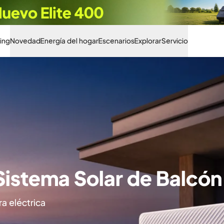
Hasta 42% DTO.
ing
Novedad
Energía del hogar
Escenarios
Explorar
Servicio
 Conduces. Energía Para
rgía utilizable con los cargadores de alternador BLUET
Más información