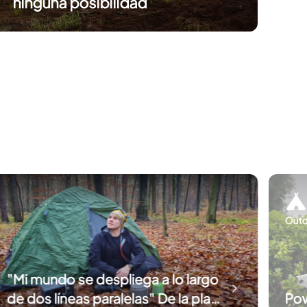
ninguna posibilidad
Outd
"Mi mundo se despliega a lo largo
de dos líneas paralelas" De la placa
Pow