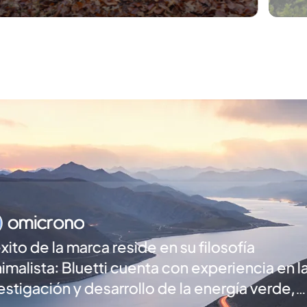
policial a la Estrella del Norte: la
epopeya de aventura de un
contable y su pacto con la libertad,
impulsado por BLUETTI
Esta estación de carga de Bl
en la
principales empresas de e
de,
cuenta con capacidad de ca