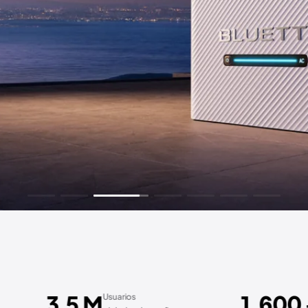
M
1.600
Usuarios
+
Patentes