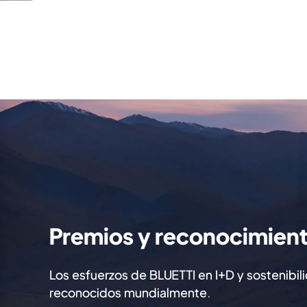
Premios y reconocimien
 Poweroak AC200P se dispone de
a eléctrica necesaria para no
Los esfuerzos de BLUETTI en I+D y sostenibil
ante un corte de suministro o al
reconocidos mundialmente.