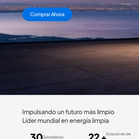
Impulsando un futuro más limpio
Líder mundial en energía limpia
22
3,5 
Estaciones de
+
Subsidiarios