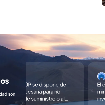
tos
El éxito de la marca reside en su filosofía
minimalista: Bluetti cuenta con experiencia 
idad son
investigación y desarrollo de la energía ver