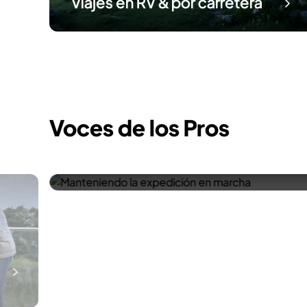
Viajes en RV & por carretera
Voces de los Pros
Manteniendo la expedición en
marcha