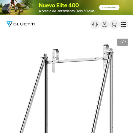
Men
5 / 7