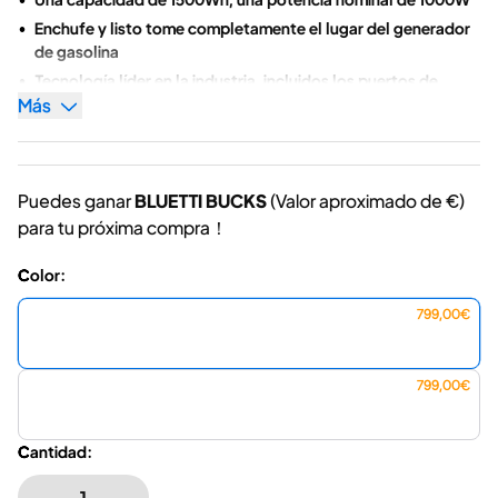
Enchufe y listo tome completamente el lugar del generador
de gasolina
Tecnología líder en la industria, incluidos los puertos de
Más
alimentación USB-C de 1000 W CA y 45 W
MPPT incorporado,Batería de litio ultra segura
Enfriamiento inteligente Sistema
Métodos de carga (panel solar, salida de pared de CA de
Puedes ganar
BLUETTI BUCKS
(Valor aproximado de
€)
200w)
para tu próxima compra！
Ecológico/Sin gas/Más silencioso/Rentable
Color:
799,00€
799,00€
Cantidad: