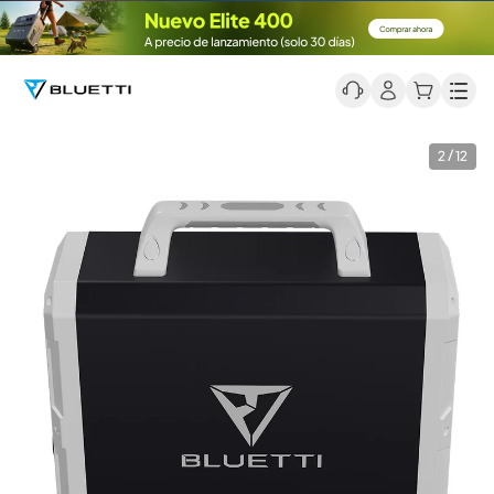
Men
2 / 12