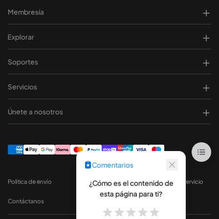
Membresía
Explorar
Soportes
Servicios
Únete a nosotros
Comentarios
Política de envío
Política de privacid
Términos de servicio
*
¿Cómo
¿Cómo es el contenido de
es
esta página para ti?
Contáctanos
el
contenido