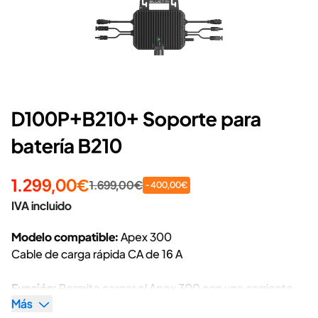
D100P+B210+ Soporte para
batería B210
1.299,00€
1.699,00€
- 400,00€
IVA incluido
Modelo compatible:
Apex 300
Cable de carga rápida CA de 16 A
Función:
Permite cargar el Apex 300 con una corriente
Más
máxima de 16 A a través de enchufes europeos.