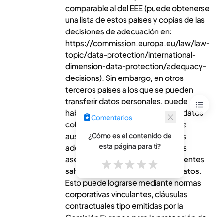
comparable al del EEE (puede obtenerse
una lista de estos países y copias de las
decisiones de adecuación en:
https://commission.europa.eu/law/law-
topic/data-protection/international-
dimension-data-protection/adequacy-
decisions). Sin embargo, en otros
terceros países a los que se pueden
transferir datos personales, puede
haber una falta de protección de datos
Comentarios
coherente de alto nivel debido a la
ausencia de disposiciones legales
*
¿Cómo
¿Cómo es el contenido de
es
esta página para ti?
adecuadas. Si este es el caso, nos
el
aseguramos de que existan suficientes
contenido
salvaguardias de protección de datos.
de
Esto puede lograrse mediante normas
esta
corporativas vinculantes, cláusulas
página
contractuales tipo emitidas por la
para